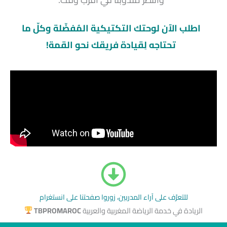
اطلب الآن لوحتك التكتيكية المُفضّلة وكلّ ما
تحتاجه لِقيادة فريقك نحو القمة!
للتعرّف على آراء المدربين، زوروا صفحتنا على انستغرام
الريادة في خدمة الرياضة المغربية والعربية
TBPROMAROC