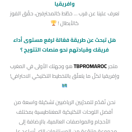
وافريقيا​
تعرف علينا عن قرب … خطّط كالمحترفين، حقّق الفوز
كالأبطال !
هل تبحث عن طريقة فعّالة لرفع مستوى أداء
فريقك وقيادتهم نحو منصات التتويج ؟
متجر
TBPROMAROC
هو وجهتك الأولى في المغرب
وإفريقيا لكلّ ما يتعلّق بالتخطيط التكتيكي الاحترافي!
نحن نُقدّم للمدرّبين الرياضيين تشكيلة واسعة من
أفضل اللوحات التكتيكية المغناطيسية بمختلف
الأحجام والمواصفات العالمية، بالإضافة إلى
مجموعة متنوّعة من المستلزمات التي تُساعد على