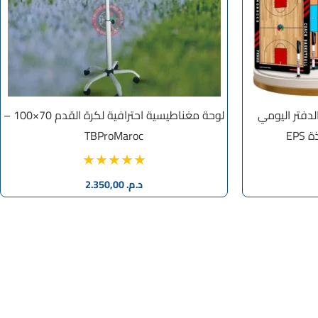
Pack EPS EXPERT () | الدفتر اليومي
لوحة مغناطيسية احترافية لكرة القدم 70×100 –
EPS
TBProMaroc
د.م.
2.350,00