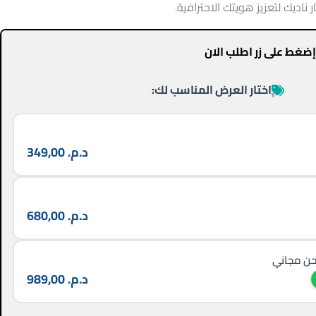
ديك لتعزيز هويتك الاحترافية.
لز
أو
ضغط على زر اطلب الان
خ
مس
ٍٍاختار العرض المناسب لك:
ال
د.م.
349,00
د.م.
680,00
حن مجاني
د.م.
989,00