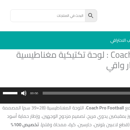
ب الاحترافي
Coach Pro Football : لوحة تكتيكية مغناطيسية
 واقي
اس
00:00
مف
مع
Coach Pro Football
، اللوحة المغناطيسية (28×39 سم) المصممة
ال
ميز بمقبضين يدوي مريح، تصميم مزدوج الوجهين، وإطار حماية أسود
أع
(قطع لاعبين بلونين، حارسين، كرة، ممحاة وقلم).
تخصيص 100%
أس