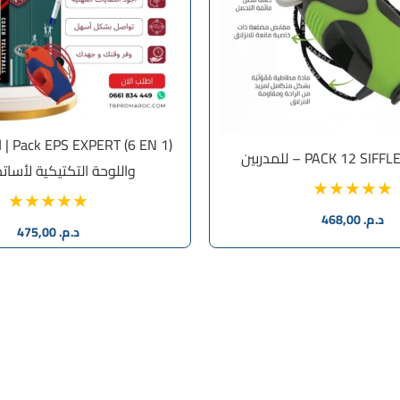
6 EN 1
PACK 12 S – للمدربين
واللوحة التكتيكية لأساتذة 
د.م.
468,00
د.م.
475,00