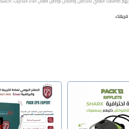
 لتجهيز طاقمك التقني بالكامل وضمان تواصل فعال أثناء التداريب، اكت
فريقك.