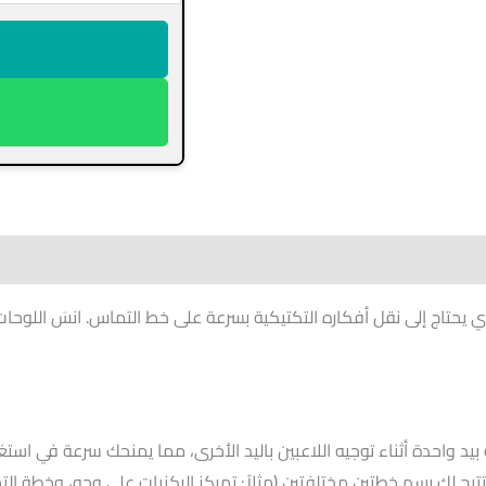
ي يحتاج إلى نقل أفكاره التكتيكية بسرعة على خط التماس. انسَ اللوح
واحدة أثناء توجيه اللاعبين باليد الأخرى، مما يمنحك سرعة في استغلال الأو
 لك رسم خطتين مختلفتين (مثلاً: تمركز الركنيات على وجه، وخطة التحو