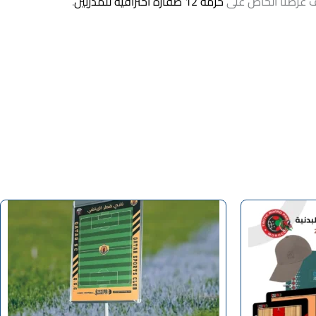
شف عرضنا الخاص على
حزمة 12 صفارة احترافية للمدربين
.