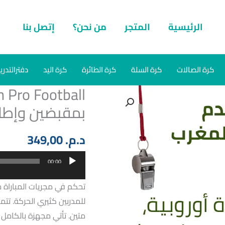
الرئيسية
المتجر
من نحن؟
إتصل بنا
كرة الصالات
كرة السلة
كرة الطائرة
كرة اليد
دفترالتدري
بمقبضين وإطار
د.م.
349,00
مشغل
00:00
الصوت
تحكم في مجريات المباراة 
للمدربين كثيري الحركة. تت
متين. تأتي مجهزة بالكامل 