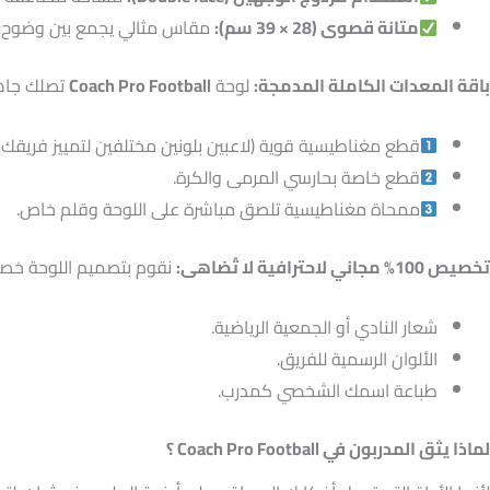
متانة قصوى (28 × 39 سم)
:
مقاس مثالي يجمع بين وضوح ا
باقة المعدات الكاملة المدمجة
:
لوحة
Coach Pro Football
تصلك جاهز
قطع مغناطيسية قوية (لاعبين بلونين مختلفين لتمييز فريقك 
قطع خاصة بحارسي المرمى والكرة.
ممحاة مغناطيسية تلصق مباشرة على اللوحة وقلم خاص.
تخصيص 100% مجاني لاحترافية لا تُضاهى
:
نقوم بتصميم اللوحة خصيص
شعار النادي أو الجمعية الرياضية.
الألوان الرسمية للفريق.
طباعة اسمك الشخصي كمدرب.
لماذا يثق المدربون في
Coach Pro Football
؟