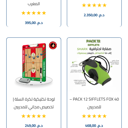
المغرب
د.م.
2.350,00
د.م.
395,00
PACK 12 SIFFLETS FOX 40 –
لوحة تكتيكية لكرة السلة |
للمدربين
تخصيص مجاني للمدربين
د.م.
468,00
د.م.
249,00