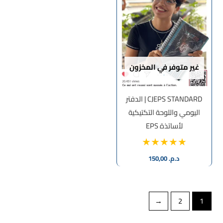
غير متوفر في المخزون
CJEPS STANDARD | الدفتر
اليومي واللوحة التكتيكية
لأساتذة EPS
د.م.
150,00
←
2
1