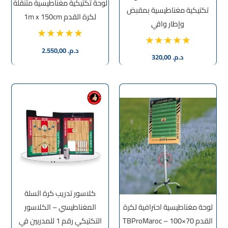
لوحة تكتيكية مغناطيسية متنقلة
تكتيكية مغناطيسية بمقبض
لكرة القدم 1m x 150cm
وإطار واقي
د.م.
2.550,00
د.م.
320,00
كلاسور تدريب كرة السلة
لوحة مغناطيسية احترافية لكرة
المغناطيسي – الكلاسور
القدم 70×100 – TBProMaroc
التكتيكي رقم 1 للمدربين في