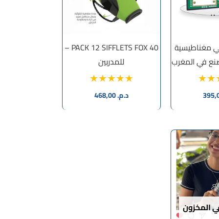
ي مغناطيسية
PACK 12 SIFFLETS FOX 40 –
صنع في المغرب
للمدربين
د.م.
468,00
ي المخزون