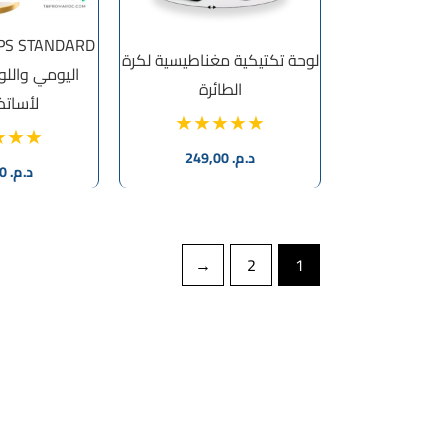
لوحة تكتيكية مغناطيسية لكرة
اليومي واللو
الطائرة
لأساتذة 
د.م.
249,00
د.م.
150,00
←
2
1