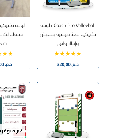
Coach Pro Volleyball : لوحة
لوحة تكتيكي
تكتيكية مغناطيسية بمقبض
وإطار واقي
0cm
د.م.
320,00
د.م.
2.550,00
غير متوفر 