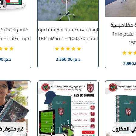
ة مغناطيسية
لوحة مغناطيسية احترافية لكرة
كلاسوة تكتيك
متنقلة لكرة القدم 1m x
القدم 70×100 – TBProMaroc
لكرة الطائرة – 
15
د.م.
2.350,00
د.م.
395,00
في المخزون
غير متوفر ف